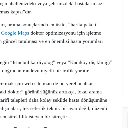
r; mahallenizdeki veya şehrinizdeki hastaların sizi
emas kapısı”dır.
arı, arama sonuçlarında en üstte, “harita paketi”
.
Google Maps
doktor optimizasyonu için işletme
in güncel tutulması ve en önemlisi hasta yorumları
neğin “İstanbul kardiyolog” veya “Kadıköy diş kliniği”
 doğrudan randevu niyetli bir trafik yaratır.
çıkmak için web sitenizin de bu yerel anahtar
aki doktor” görünürlüğünüz arttıkça, lokal arama
tarifi talepleri daha kolay şekilde hasta dönüşümüne
alışmaları, tek seferlik teknik bir ayar değil; düzenli
n süreklilik isteyen bir süreçtir.