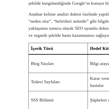
şekilde kurgulandığında Google’ın konuyu büt
Anahtar kelime analizi doktor özelinde yapıldığ
“neden olur”, “belirtileri nelerdir” gibi bilg
yaklaşımın sonucu olarak SEO uyumlu doktor 
ve organik şekilde hasta kazanmanızı sağlayan e
İçerik Türü
Hedef Kit
Blog Yazıları
Bilgi aray
Karar ver
Tedavi Sayfaları
hastalar
SSS Bölümü
Şüpheleri 