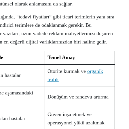
ünsel olarak anlamasını da sağlar.
ında, “tedavi fiyatları” gibi ticari terimlerin yanı sıra
ilendirici terimlere de odaklanmak gerekir. Bu
yazıları, uzun vadede reklam maliyetlerinizi düşüren
n değerli dijital varlıklarınızdan biri haline gelir.
le
Temel Amaç
Otorite kurmak ve
organik
an hastalar
trafik
me aşamasındaki
Dönüşüm ve randevu artırma
Güven inşa etmek ve
olan hastalar
operasyonel yükü azaltmak