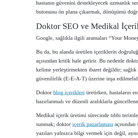
hastanın güvenini destekleyecek uzmanlık ser
butonunu ön plana çıkarmak, dönüşümü doğru
Doktor SEO ve Medikal İçerik
Google, sağlıkla ilgili aramaları “Your Mone
Bu da, bu alanda üretilen içeriklerin doğrul
açısından kritik hale getirir. Bu nedenle dokt
kelime yerleştirmekten ibaret değildir; sağlı
güvenilirlik (E-E-A-T) üzerine inşa edilmelidi
Doktor
blog içerikleri
üretirken, hastaların en
hazırlanmalı ve düzenli aralıklarla güncellenm
Medikal içerik üretimi sürecinde tıbbi terimle
sunmak; doktor
içerik pazarlaması
açısından s
yazıları yalnızca bilgi vermek için değil, a