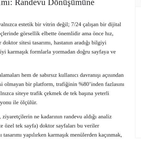
rımı: Randevu Dönüşümüne
lnızca estetik bir vitrin değil; 7/24 çalışan bir dijital
çlerinde görsellik elbette önemlidir ama önce hız,
doktor sitesi tasarımı, hastanın aradığı bilgiyi
tçiyi karmaşık formlarla yormadan doğru sayfaya ve
lamaları hem de sabırsız kullanıcı davranışı açısından
si olmayan bir platform, trafiğinin %80’inden fazlasını
lnızca siteye trafik çekmek de tek başına yeterli
yonu ile ölçülür.
ziyaretçilerin ne kadarının randevu aldığı analiz
 özel tek sayfa) doktor sayfaları bu veriler
fası tasarımı yapılırken karmaşık menülerden kaçınmak,