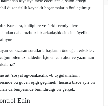
 kalmadan kıyasıya taciz edebilecek, salon erkeği
bil düzensizlik kaynaklı boşanmaların önü açılmıştı
lır. Kurslara, kulüplere ve farklı cemiyetlere
andan daha hızlıdır bir arkadaşlık sitesine üyelik.
altıyor.
yan ve kızaran suratlarla başlarını öne eğen erkekler,
acağını bilemez haldedir. İşte en can alıcı ve yazımızın
akalarız?
rine ait ‘sosyal ağ-bankacılık vb uygulamaların
evresinde bu güven eşiği geçilmeli’ hususu bizce ayrı bir
ları da bünyesinde barındırdığı bir gerçek.
ontrol Edin