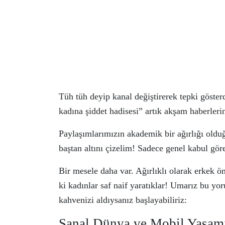
Tüh tüh deyip kanal değiştirerek tepki göste
kadına şiddet hadisesi” artık akşam haberleri
Paylaşımlarımızın akademik bir ağırlığı old
baştan altını çizelim! Sadece genel kabul gör
Bir mesele daha var. Ağırlıklı olarak erkek ö
ki kadınlar saf naif yaratıklar! Umarız bu yo
kahvenizi aldıysanız başlayabiliriz:
Sanal Dünya ve Mobil Yaşamı