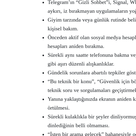
Telegram’ın “Gizli Sohbet”i, Signal, Wh
aykırı, iz bırakmayan uygulamaların yoğ
Giyim tarzında veya günlük rutinde belir
kişisel bakım.
Önceden aktif olan sosyal medya hesapla
hesapları aniden bırakma.
Sürekli aynı saatte telefonuna bakma veya
gibi aşırı düzenli alışkanlıklar.
Gündelik sorunlara abartılı tepkiler göst
“Bu teknik bir konu”, “Güvenlik için b
teknik soru ve sorgulamaları geçiştirme
Yanına yaklaştığınızda ekranın aniden k
örtülmesi.
Sürekli kulaklıkla bir şeyler dinliyorm
dinlediğinin belli olmaması.
“İşten bir arama gelecek” bahanesiyle o