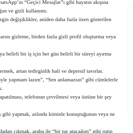
atsApp’ın “Geçici Mesajlar”ı gibi hayatın akışına
un ve gizli kullanımı.
gin değişiklikler, aniden daha fazla özen gösterilen
rını gizleme, birden fazla gizli profil oluşturma veya
 belirli bir iş için her gün belirli bir süreyi ayırma
ermek, artan tedirginlik hali ve depresif tavırlar.
öyle yapmam lazım”, “Sen anlamazsın” gibi cümlelerle
k.
apatılması, telefonun çevrilmesi veya üstüne bir şey
uş gibi yapmak, aslında kiminle konuştuğunun veya ne
dadan çıkmak, araba ile “bir tur atacağım” gibi rutin