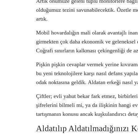
Artık önümüze geleni tüplü monitörlere bağlı
olduğumuz tezini savunabilecektik. Özetle mo
artık.
Mobil hovardalığın mali olarak avantajlı inanı
girmekten çok daha ekonomik ve geleneksel ol
Coğrafi sınırların kalkması çekingenliği de az
Pişkin pişkin cevaplar vermek yerine kıvırama
bu yeni teknolojilere karşı nasıl defans yapıl
odak noktasına geldik. Aldatan erkeği nasıl y
Çiftler; evli yahut bekar fark etmez, birbirle
şifrelerini bilmeli mi, ya da ilişkinin hangi 
tartışmanın konusu ancak kuşkulandırıcı detay
Aldatılıp Aldatılmadığınızı K