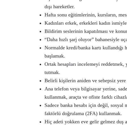
dışı hareketler.
Hafta sonu eğitimlerinin, kursların, mesai
Kadınları erkek, erkekleri kadın ismiyl
Bildirim seslerinin kapatılması ve kon
“Daha hızlı şarj oluyor” bahanesiyle uça
Normalde kredi/banka kartı kullandığı 
başlamak.
Ortak hesapları incelemeyi reddetmek, 
tutmak.
Belirli kişilerin aniden ve sebepsiz yer
Ana telefon veya bilgisayar yerine, sadec
kullanmak, araçta ve ofiste farklı ciha
Sadece banka hesabı için değil, sosyal m
faktörlü doğrulama (2FA) kullanmak.
Hiç adeti yokken eve gelir gelmez duş a