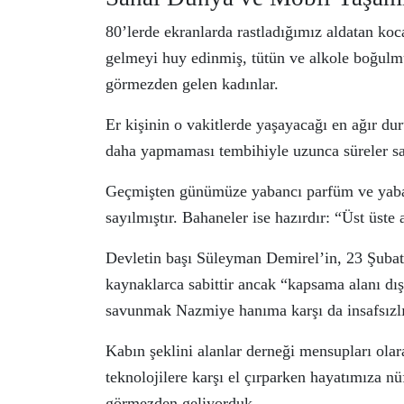
80’lerde ekranlarda rastladığımız aldatan koca
gelmeyi huy edinmiş, tütün ve alkole boğul
görmezden gelen kadınlar.
Er kişinin o vakitlerde yaşayacağı en ağır dur
daha yapmaması tembihiyle uzunca süreler sa
Geçmişten günümüze yabancı parfüm ve yabanc
sayılmıştır. Bahaneler ise hazırdır: “Üst üst
Devletin başı Süleyman Demirel’in, 23 Şubat 
kaynaklarca sabittir ancak “kapsama alanı dı
savunmak Nazmiye hanıma karşı da insafsızlı
Kabın şeklini alanlar derneği mensupları ola
teknolojilere karşı el çırparken hayatımıza n
görmezden geliyorduk.