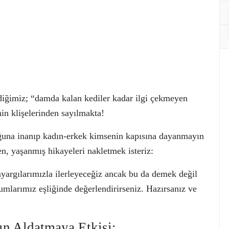
rdiğimiz; “damda kalan kediler kadar ilgi çekmeyen
nin klişelerinden sayılmakta!
uğuna inanıp kadın-erkek kimsenin kapısına dayanmayın
en, yaşanmış hikayeleri nakletmek isteriz:
nyargılarımızla ilerleyeceğiz ancak bu da demek değil
rumlarımız eşliğinde değerlendirirseniz. Hazırsanız ve
n Aldatmaya Etkisi: