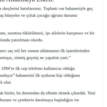
 skeçlerini hatırlarsınız. Toplantı var bahanesiyle geç
muş bünyeler ve çoluk çocuğu uğruna durumu
um, suratına tükürülmesi, işe ailelerin karışması ve bir
londa yatırılması olurdu.
ı saç teli her zaman aldatmanın ilk işaretlerinden
e asmışız, sinmiş geçmiş ne yapalım yani.”
1994’te ilk cep telefonu kullanıcısı olduğu
şındayız” bahanesini ilk uyduran kişi olduğunu
k olur.
rak bizler, bu durumdan da elbette ekmek çıkardık. Yeni
üfuzunu ve çemberin daralmaya başladığını ise