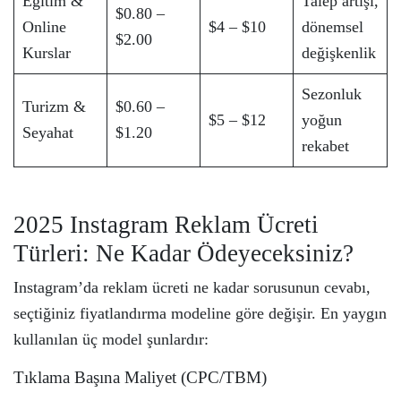
Eğitim &
Talep artışı,
$0.80 –
Online
$4 – $10
dönemsel
$2.00
Kurslar
değişkenlik
Sezonluk
Turizm &
$0.60 –
$5 – $12
yoğun
Seyahat
$1.20
rekabet
2025 Instagram Reklam Ücreti
Türleri: Ne Kadar Ödeyeceksiniz?
Instagram’da reklam ücreti ne kadar sorusunun cevabı,
seçtiğiniz fiyatlandırma modeline göre değişir. En yaygın
kullanılan üç model şunlardır:
Tıklama Başına Maliyet (CPC/TBM)