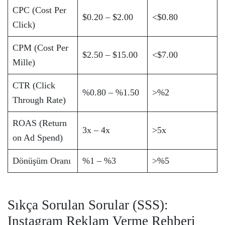
CPC (Cost Per
$0.20 – $2.00
<$0.80
Click)
CPM (Cost Per
$2.50 – $15.00
<$7.00
Mille)
CTR (Click
%0.80 – %1.50
>%2
Through Rate)
ROAS (Return
3x – 4x
>5x
on Ad Spend)
Dönüşüm Oranı
%1 – %3
>%5
Sıkça Sorulan Sorular (SSS):
Instagram Reklam Verme Rehberi