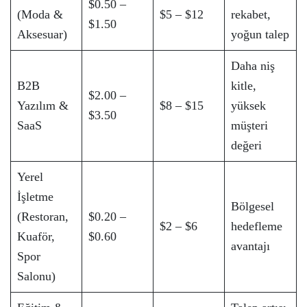
$0.50 –
(Moda &
$5 – $12
rekabet,
$1.50
Aksesuar)
yoğun talep
Daha niş
B2B
kitle,
$2.00 –
Yazılım &
$8 – $15
yüksek
$3.50
SaaS
müşteri
değeri
Yerel
İşletme
Bölgesel
(Restoran,
$0.20 –
$2 – $6
hedefleme
Kuaför,
$0.60
avantajı
Spor
Salonu)