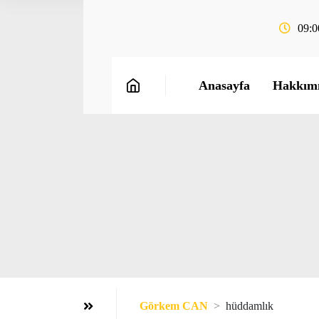
09:0
Anasayfa
Hakkım
Görkem CAN
hüddamlık