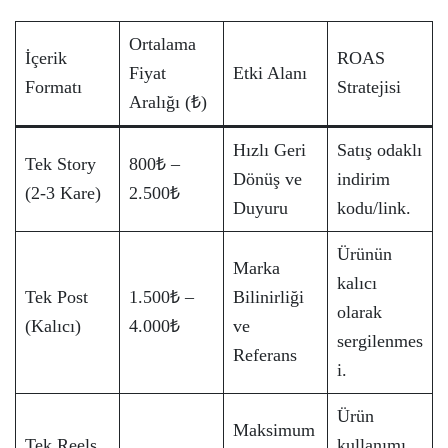
Ortalama
İçerik
ROAS
Fiyat
Etki Alanı
Formatı
Stratejisi
Aralığı (₺)
Hızlı Geri
Satış odaklı
Tek Story
800₺ –
Dönüş ve
indirim
(2-3 Kare)
2.500₺
Duyuru
kodu/link.
Ürünün
Marka
kalıcı
Tek Post
1.500₺ –
Bilinirliği
olarak
(Kalıcı)
4.000₺
ve
sergilenmes
Referans
i.
Ürün
Maksimum
Tek Reels
kullanımı