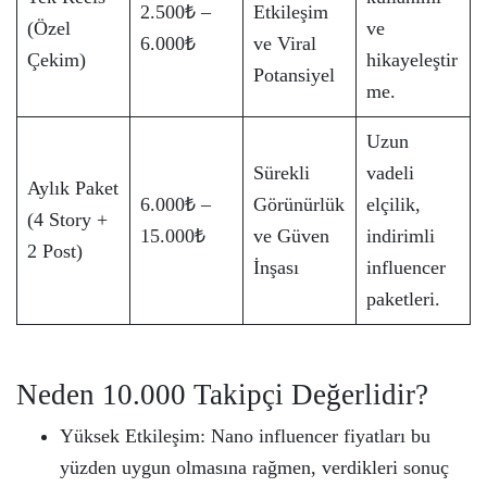
2.500₺ –
Etkileşim
(Özel
ve
6.000₺
ve Viral
Çekim)
hikayeleştir
Potansiyel
me.
Uzun
Sürekli
vadeli
Aylık Paket
6.000₺ –
Görünürlük
elçilik,
(4 Story +
15.000₺
ve Güven
indirimli
2 Post)
İnşası
influencer
paketleri.
Neden 10.000 Takipçi Değerlidir?
Yüksek Etkileşim: Nano influencer fiyatları bu
yüzden uygun olmasına rağmen, verdikleri sonuç